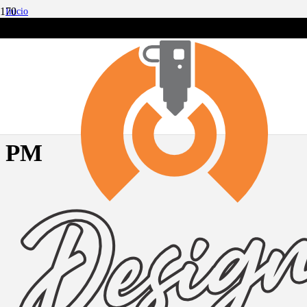
Inicio
trending_flat
CUADROS
trending_flat
TRÍPTICOS
trending_flat
DIPTICO HOMERO AM-PM
DIPTICO HOMERO AM-
PM