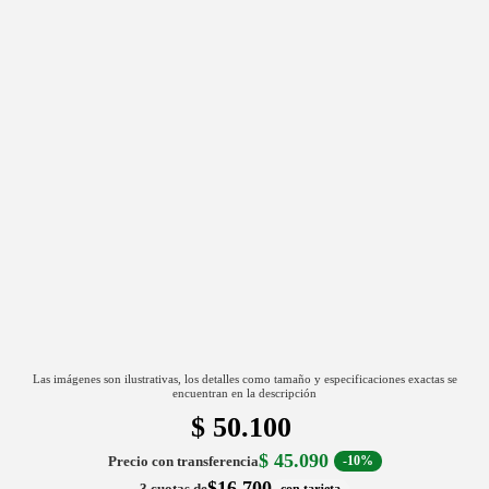
Las imágenes son ilustrativas, los detalles como tamaño y especificaciones exactas se
encuentran en la descripción
$
50.100
$
45.090
Precio con transferencia
-10%
$16.700
3 cuotas de
con tarjeta