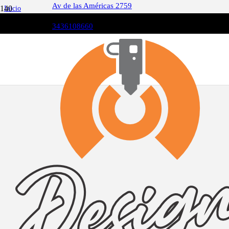
Av de las Américas 2759
Inicio
trending_flat
CUADROS
3436108660
trending_flat
ANIMALES
trending_flat
JIRAFA CON LENTES