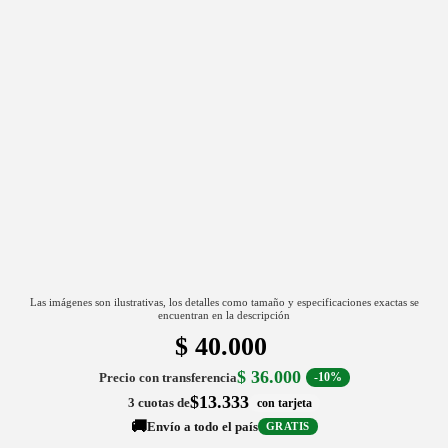
Las imágenes son ilustrativas, los detalles como tamaño y especificaciones exactas se
encuentran en la descripción
$
40.000
$
36.000
Precio con transferencia
-10%
$13.333
3 cuotas de
con tarjeta
🚚
Envío a todo el país
GRATIS