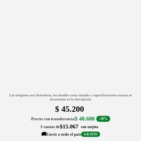
Las imágenes son ilustrativas, los detalles como tamaño y especificaciones exactas se
encuentran en la descripción
$
45.200
$
40.680
Precio con transferencia
-10%
$15.067
3 cuotas de
con tarjeta
🚚
Envío a todo el país
GRATIS