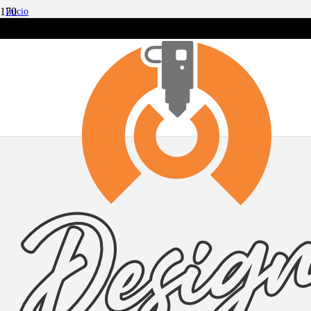
Inicio
trending_flat
CUADROS
trending_flat
VARIOS
trending_flat
SOL Y LUNA
SOL Y LUNA